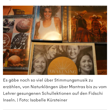
Es gäbe noch so viel über Stimmungsmusik zu
E
om
erzählen, von Naturklängen über Mantras bis zu vom
e
Lehrer gesungenen Schullektionen auf den Fidschi
L
Inseln. | Foto: Isabelle Kürsteiner
I