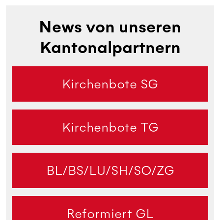
News von unseren
Kantonalpartnern
Kirchenbote SG
Kirchenbote TG
BL/BS/LU/SH/SO/ZG
Reformiert GL