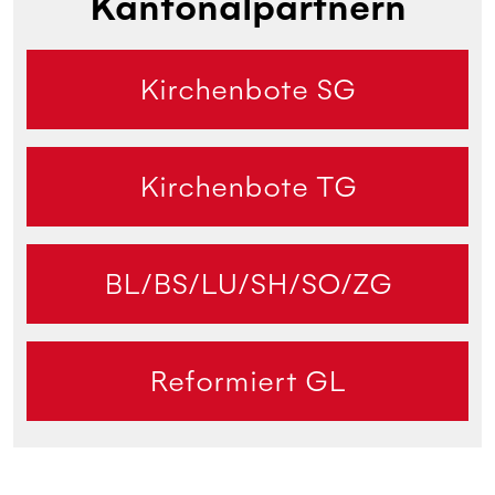
Kantonalpartnern
Kirchenbote SG
Kirchenbote TG
BL/BS/LU/SH/SO/ZG
Reformiert GL