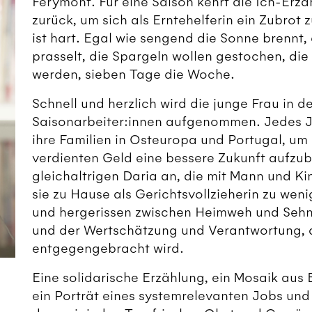
Ferymont. Für eine Saison kehrt die Ich-Erzä
zurück, um sich als Erntehelferin ein Zubrot 
ist hart. Egal wie sengend die Sonne brennt,
prasselt, die Spargeln wollen gestochen, die
werden, sieben Tage die Woche.
Schnell und herzlich wird die junge Frau in d
Saisonarbeiter:innen aufgenommen. Jedes Ja
ihre Familien in Osteuropa und Portugal, um 
verdienten Geld eine bessere Zukunft aufzuba
gleichaltrigen Daria an, die mit Mann und K
sie zu Hause als Gerichtsvollzieherin zu wen
und hergerissen zwischen Heimweh und Sehns
und der Wertschätzung und Verantwortung, di
entgegengebracht wird.
Eine solidarische Erzählung, ein Mosaik aus
ein Porträt eines systemrelevanten Jobs und