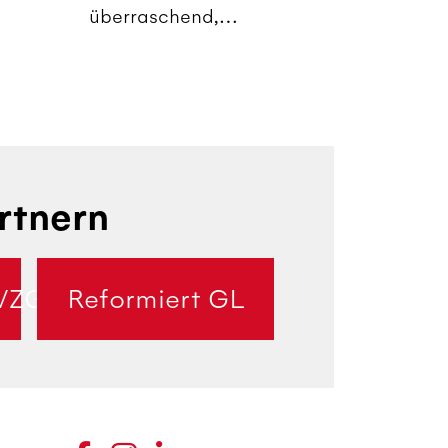
überraschend,
berührend und voller
Humor.
rtnern
/ZG
Reformiert GL