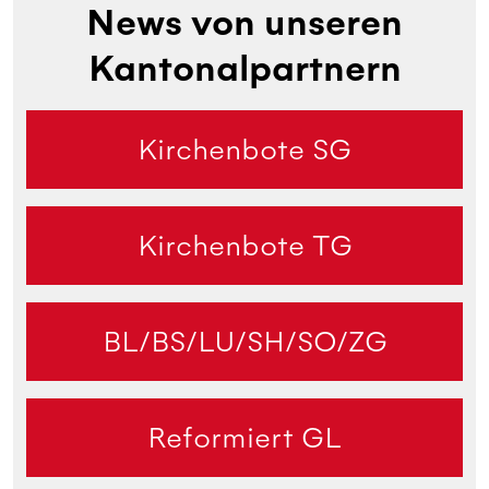
News von unseren
Kantonalpartnern
Kirchenbote SG
Kirchenbote TG
BL/BS/LU/SH/SO/ZG
Reformiert GL