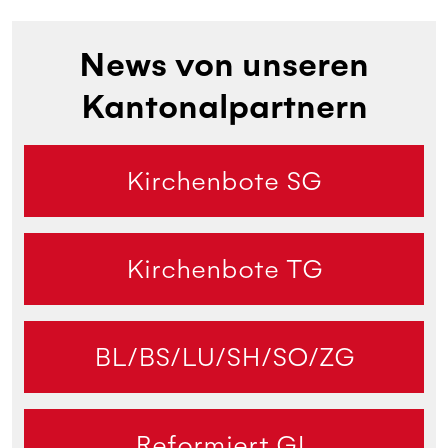
News von unseren
Kantonalpartnern
Kirchenbote SG
Kirchenbote TG
BL/BS/LU/SH/SO/ZG
Reformiert GL