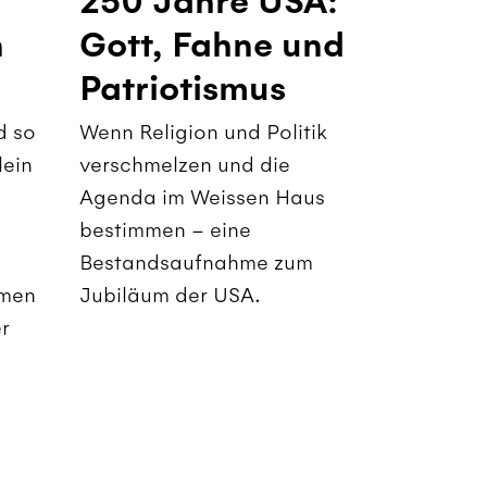
250 Jahre USA:
n
Gott, Fahne und
Patriotismus
d so
Wenn Religion und Politik
lein
verschmelzen und die
Agenda im Weissen Haus
bestimmen – eine
Bestandsaufnahme zum
amen
Jubiläum der USA.
er