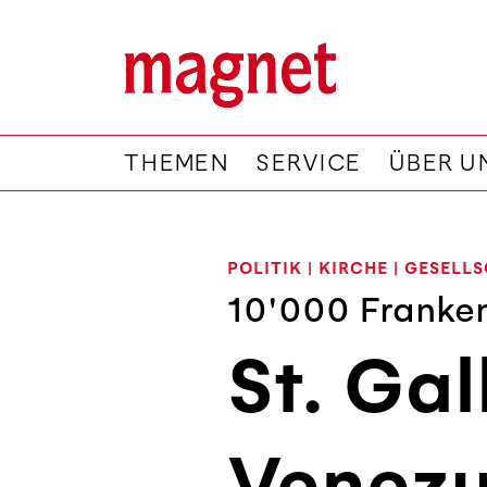
THEMEN
SERVICE
ÜBER U
POLITIK
|
KIRCHE
|
GESELL
10'000 Franken
St. Gal
Venezu