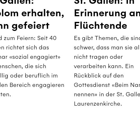
 Gallen:
St. Gallen: In
lom erhalten,
Erinnerung a
n gefeiert
Flüchtende
 zum Feiern: Seit 40
Es gibt Themen, die sin
n richtet sich das
schwer, dass man sie al
ar «sozial engagiert»
nicht tragen oder
nschen, die sich
verarbeiten kann. Ein
illig oder beruflich im
Rückblick auf den
len Bereich engagieren
Gottesdienst «Beim N
ten.
nennen» in der St. Gall
Laurenzenkirche.