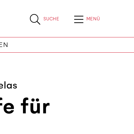
SUCHE
MENÜ
EN
elas
fe für