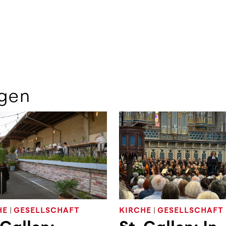
gen
HE
|
GESELLSCHAFT
KIRCHE
|
GESELLSCHAFT