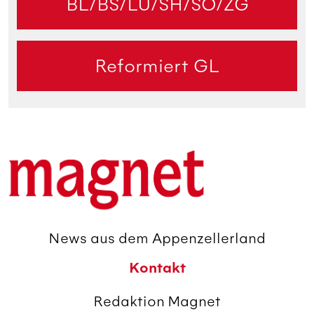
BL/BS/LU/SH/SO/ZG
Reformiert GL
News aus dem Appenzellerland
Kontakt
Redaktion Magnet