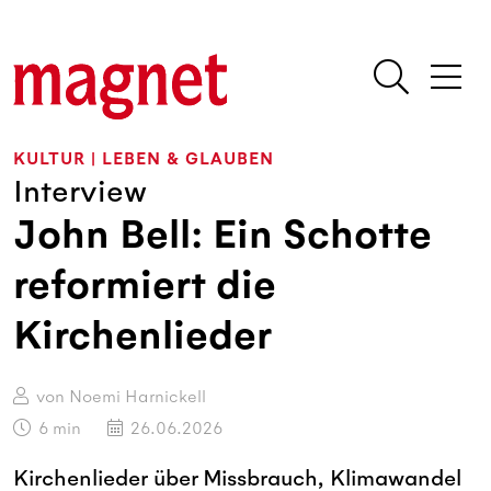
KULTUR
|
LEBEN & GLAUBEN
Interview
John Bell: Ein Schotte
reformiert die
Kirchenlieder
von Noemi Harnickell
6
min
26.06.2026
Kirchenlieder über Missbrauch, Klimawandel