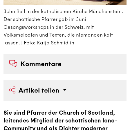
John Bell in der katholischen Kirche Münchenstein.
J
Der schottische Pfarrer gab im Juni
D
Gesangsworkshops in der Schweiz, mit
G
Volksmelodien und Texten, die niemanden kalt
V
lassen. | Foto: Katja Schmidlin
l
Kommentare
Artikel teilen
Sie sind Pfarrer der Church of Scotland,
leitendes Mitglied der schottischen Iona-
Community und als Dichter moderner