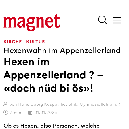
KIRCHE
|
KULTUR
Hexenwahn im Appenzellerland
Hexen im
Appenzellerland ? –
«doch nüd bi ös»!
von Hans Georg Kasper, lic. phil., Gymnasiallehrer i.R
3
min
01.01.2025
Ob es Hexen, also Personen, welche