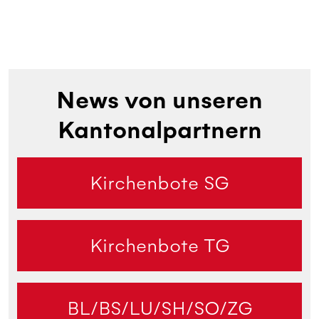
News von unseren
Kantonalpartnern
Kirchenbote SG
Kirchenbote TG
BL/BS/LU/SH/SO/ZG