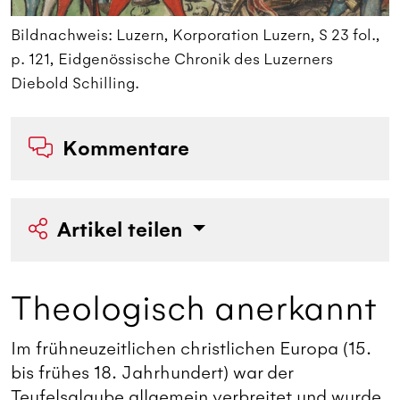
,
Bildnachweis: Luzern, Korporation Luzern, S 23 fol.,
B
p. 121, Eidgenössische Chronik des Luzerners
p
Diebold Schilling.
D
Kommentare
Artikel teilen
Theologisch anerkannt
Im frühneuzeitlichen christlichen Europa (15.
bis frühes 18. Jahrhundert) war der
Teufelsglaube allgemein verbreitet und wurde